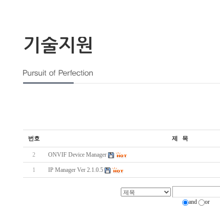
기술지원
번호
제 목
2
ONVIF Device Manager
1
IP Manager Ver 2.1.0.5
and
or