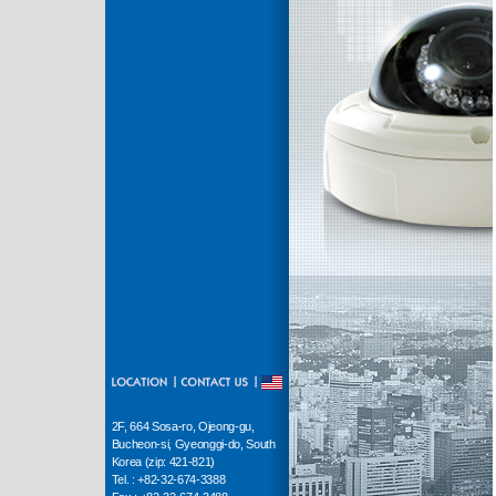
2F, 664 Sosa-ro, Ojeong-gu,
Bucheon-si, Gyeonggi-do, South
Korea (zip: 421-821)
Tel. : +82-32-674-3388