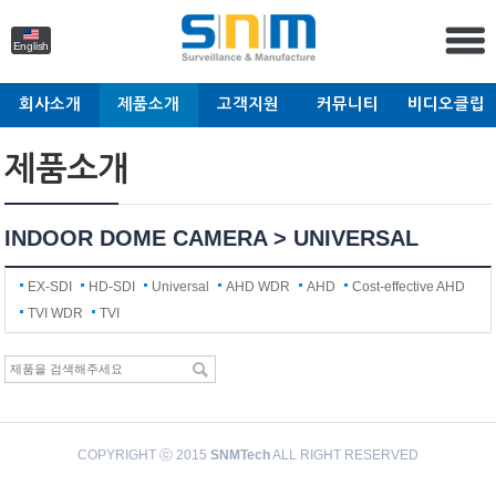
English
회사소개
제품소개
고객지원
커뮤니티
비디오클립
제품소개
INDOOR DOME CAMERA > UNIVERSAL
EX-SDI
HD-SDI
Universal
AHD WDR
AHD
Cost-effective AHD
TVI WDR
TVI
COPYRIGHT ⓒ 2015
SNMTech
ALL RIGHT RESERVED